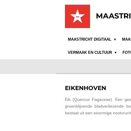
Ga
direct
MAASTRI
naar
de
hoofdinhoud
MAASTRICHT DIGITAAL
MAA
VERMAAK EN CULTUUR
FOT
EIKENHOVEN
Eik (Quercus Fagaceae). Een gesl
groenblijvende bladverliezende 
bestaat uit een eivormige nootvruch