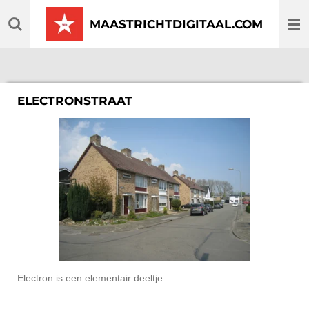
Ga
MAASTRICHTDIGITAAL.COM
direct
naar
de
hoofdinhoud
ELECTRONSTRAAT
Electron is een elementair deeltje.