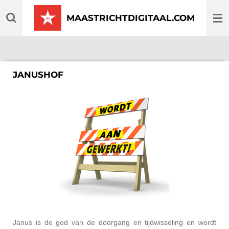
Ga
MAASTRICHTDIGITAAL.COM
direct
naar
de
hoofdinhoud
JANUSHOF
Janus is de god van de doorgang en tijdwisseling en wordt