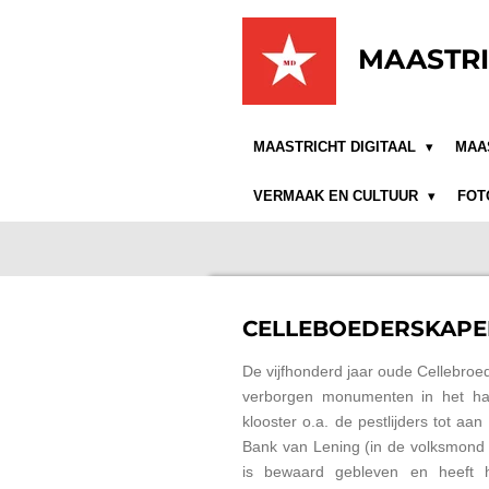
Ga
direct
MAASTRI
naar
de
hoofdinhoud
MAASTRICHT DIGITAAL
MAA
VERMAAK EN CULTUUR
FOT
CELLEBOEDERSKAPE
De vijfhonderd jaar oude Cellebroe
verborgen monumenten in het har
klooster o.a. de pestlijders tot a
Bank van Lening (in de volksmond 
is bewaard gebleven en heeft h