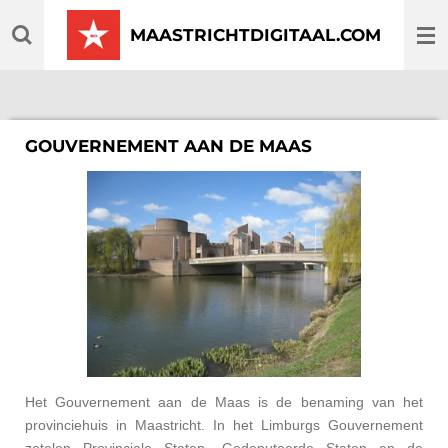
Ga
MAASTRICHTDIGITAAL.COM
direct
naar
de
hoofdinhoud
GOUVERNEMENT AAN DE MAAS
Het Gouvernement aan de Maas is de benaming van het
provinciehuis in Maastricht. In het Limburgs Gouvernement
zetelen Provinciale Staten, Gedeputeerde Staten en de