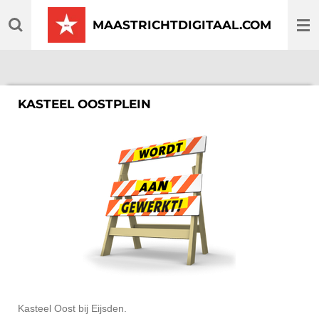
Ga
MAASTRICHTDIGITAAL.COM
direct
naar
de
hoofdinhoud
KASTEEL OOSTPLEIN
Kasteel Oost bij Eijsden.