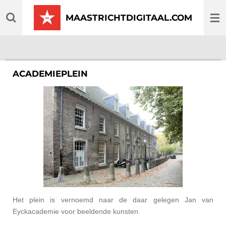
Ga
MAASTRICHTDIGITAAL.COM
direct
naar
de
hoofdinhoud
ACADEMIEPLEIN
Het plein is vernoemd naar de daar gelegen Jan van
Eyckacademie voor beeldende kunsten.