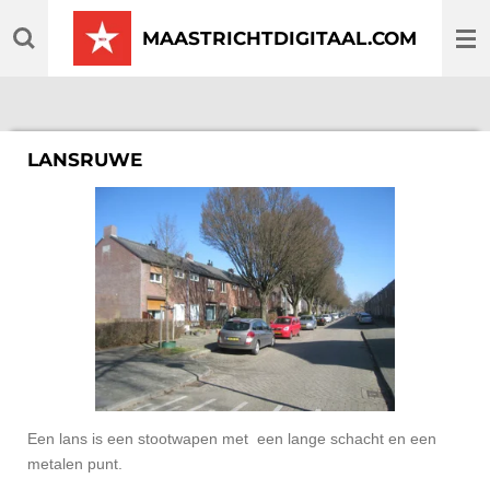
Ga
MAASTRICHTDIGITAAL.COM
direct
naar
de
hoofdinhoud
LANSRUWE
Een lans is een stootwapen met een lange schacht en een
metalen punt.