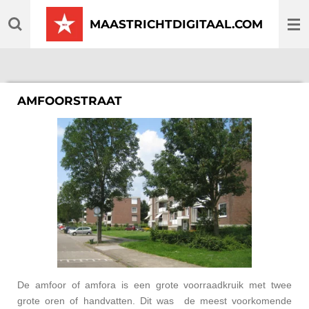
Ga
MAASTRICHTDIGITAAL.COM
direct
naar
de
hoofdinhoud
AMFOORSTRAAT
De amfoor of amfora is een grote voorraadkruik met twee
grote oren of handvatten. Dit was de meest voorkomende