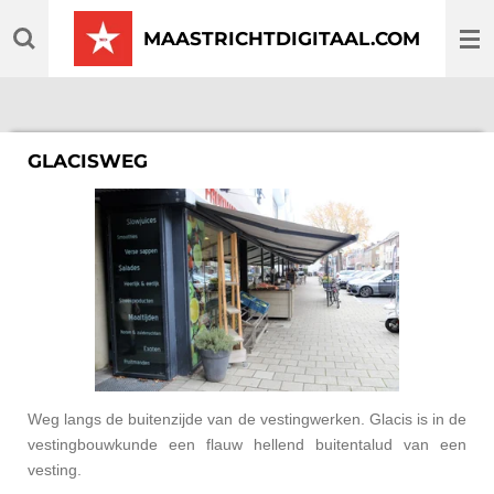
Ga
MAASTRICHTDIGITAAL.COM
direct
naar
de
hoofdinhoud
GLACISWEG
Weg langs de buitenzijde van de vestingwerken. Glacis is in de
vestingbouwkunde een flauw hellend buitentalud van een
vesting.