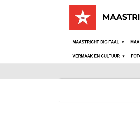
Ga
direct
MAASTRI
naar
de
hoofdinhoud
MAASTRICHT DIGITAAL
MAA
VERMAAK EN CULTUUR
FOT