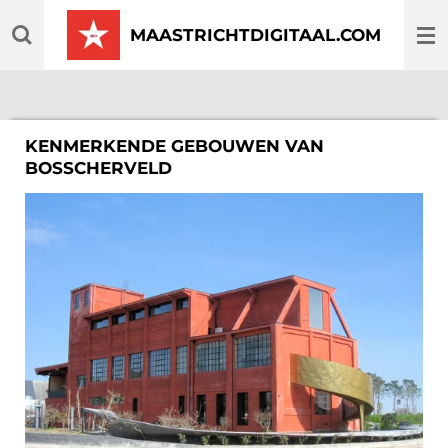
Ga
MAASTRICHTDIGITAAL.COM
direct
naar
de
hoofdinhoud
KENMERKENDE GEBOUWEN VAN
BOSSCHERVELD