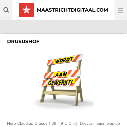
Ga
MAASTRICHTDIGITAAL.COM
direct
naar
de
hoofdinhoud
DRUSUSHOF
Nero Claudius Drusus ( 38 - 9 v. Chr.), Drusus maior, was de