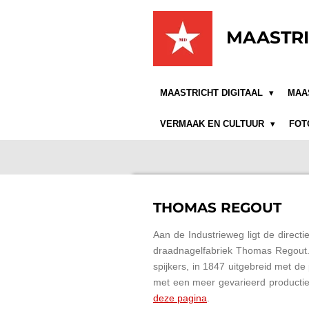
Ga
direct
MAASTRI
naar
de
hoofdinhoud
MAASTRICHT DIGITAAL
MAA
VERMAAK EN CULTUUR
FOT
THOMAS REGOUT
Aan de Industrieweg ligt de directi
draadnagelfabriek Thomas Regout. 
spijkers, in 1847 uitgebreid met de
met een meer gevarieerd productie 
deze pagina
.