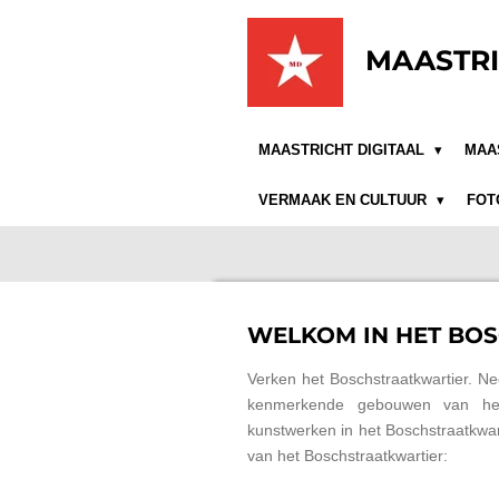
Ga
direct
MAASTRI
naar
de
hoofdinhoud
MAASTRICHT DIGITAAL
MAA
VERMAAK EN CULTUUR
FOT
WELKOM IN HET BO
Verken het Boschstraatkwartier. N
kenmerkende gebouwen van het 
kunstwerken in het Boschstraatkwart
van het Boschstraatkwartier: