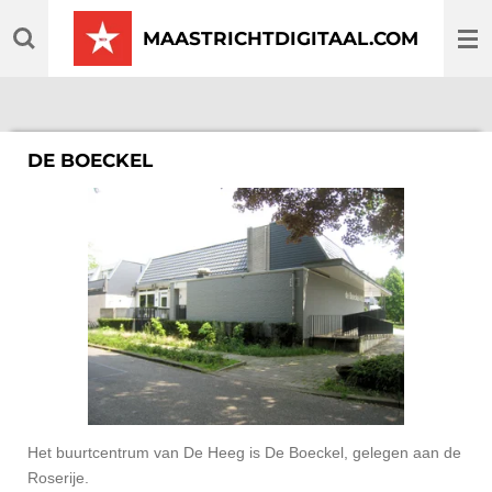
Ga
MAASTRICHTDIGITAAL.COM
direct
naar
de
hoofdinhoud
DE BOECKEL
Het buurtcentrum van De Heeg is De Boeckel, gelegen aan de
Roserije.