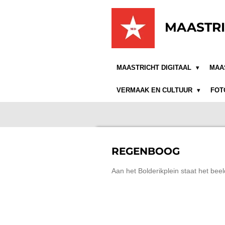
Ga
direct
MAASTRI
naar
de
hoofdinhoud
MAASTRICHT DIGITAAL
MAA
VERMAAK EN CULTUUR
FOT
REGENBOOG
Aan het Bolderikplein staat het 