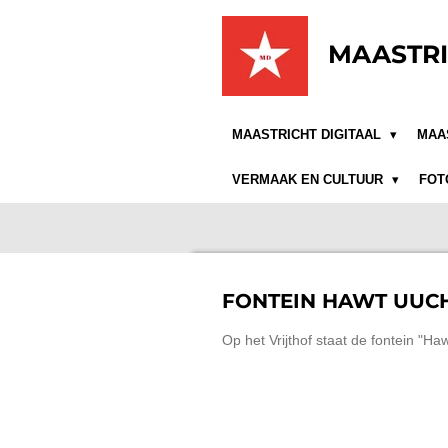
Ga
direct
MAASTRI
naar
de
hoofdinhoud
MAASTRICHT DIGITAAL
MAA
VERMAAK EN CULTUUR
FOT
FONTEIN HAWT UUC
Op het Vrijthof staat de fontein "H