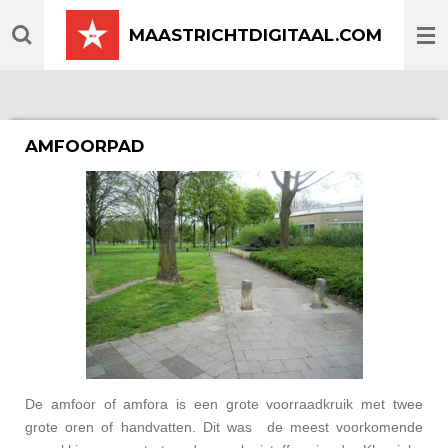
Ga
MAASTRICHTDIGITAAL.COM
direct
naar
de
hoofdinhoud
AMFOORPAD
De amfoor of amfora is een grote voorraadkruik met twee
grote oren of handvatten. Dit was de meest voorkomende