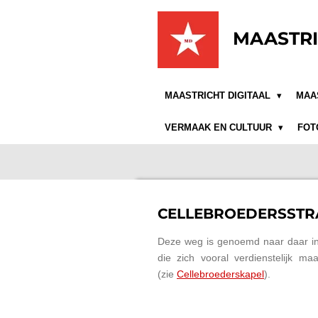
Ga
direct
MAASTRI
naar
de
hoofdinhoud
MAASTRICHT DIGITAAL
MAA
VERMAAK EN CULTUUR
FOT
CELLEBROEDERSSTRA
Deze weg is genoemd naar daar in
die zich vooral verdienstelijk m
(zie
Cellebroederskapel
).