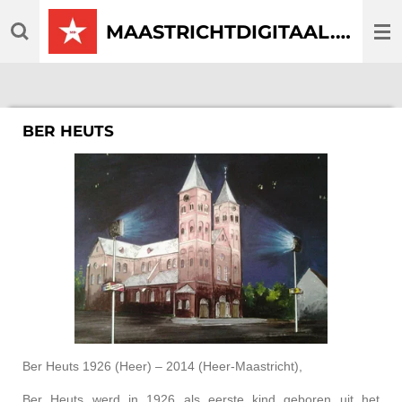
Ga
MAASTRICHTDIGITAAL.COM
direct
naar
de
hoofdinhoud
BER HEUTS
Ber Heuts 1926 (Heer) – 2014 (Heer-Maastricht),
Ber Heuts werd in 1926 als eerste kind geboren uit het