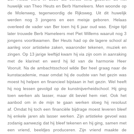
huwelijk van Theo Heuts en Berb Hameleers. Men woonde op
de Molenweg, tegenwoordig de Rijksweg. Uit dit huwelijk
werden nog 3 jongens en een meisje geboren. Helaas
overleed de vader van Ber toen hij 6 jaar oud was. Enige tijd
later trouwde Berb Hameleers met Piet Willems waaruit nog 3
jongens voortkwamen. Ber Heuts had op de lagere school al
aanleg voor artistieke zaken, waaronder tekenen, muziek en
zingen. Op 13 jarige leeftijd kwam hij via zijn oom in aanraking
met de klarinet en werd hij lid van de harmonie Heer
Vooruit. Na de ambachtsschool wilde Ber heel graag naar de
kunstacademie, maar omdat hij de oudste van het gezin was
moest hij helpen en financieel bijstaan in het gezin. Wel heeft
hij nog lessen gevolgd op de kunstnijverheidschool. Hij ging
toen werken als lasser, maar dit beviel hem niet. Ook het
aanbod om in de mijn te gaan werken sloeg hij resoluut
af. Omdat hij toch een financiële bijdrage moest leveren bleef
hij enkele jaren als lasser werken. Zijn artistieke gevoel was
zodanig aanwezig dat hij bleef tekenen en hij ging, samen met
een vriend, beeldjes produceren. Zijn vriend maakte de