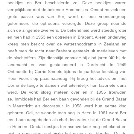
beeldjes en Ber beschilderde ze. Deze beeldjes waren
vergelijkbaar met de bekende Hummeltjes. Omdat muziek een
grote passie was van Ber, werd er een vriendengroep
geformeerd die optredens verzorgde. Deze groep noemde
zich de zingende zwervers. De bekendheid werd steeds groter
en men had in 1953 een optreden in Brabant. Alleen onderweg
kreeg men bericht over de watersnoodramp in Zeeland en
heeft men de tocht naar Brabant gestaakt uit medeleven met
de slachtoffers. Zijn diensttijd vervulde hij eind jaren ’40 bij de
landmacht en was gestationeerd in Dordrecht. In 1949
Ontmoette hij Corrie Smeets tijdens de jaarlijkse feestdag van
Heer Vooruit op paasmaandag. Hij kreeg het advies om met
Corrie de tango te dansen wat uiteindelijk hun favoriete dans
werd. De vonk sloeg meteen over en in 1955 trouwden
ze. Inmiddels had Ber een baan gevonden bij de Grand Bazar
in Maastricht als decorateur. In 1958 werd hun eerste kind
geboren, Odi, ze woonde toen nog in Heer. In 1961 werd Ber
een baan aangeboden als chef decorateur bij de Grand Bazar
in Heerlen. Omdat destijds forensenverkeer nog onbekend en
niet te doen was, verhuisde het gezin naar Heerlen. Op de