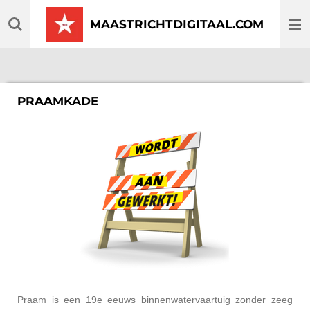
Ga
MAASTRICHTDIGITAAL.COM
direct
naar
de
hoofdinhoud
PRAAMKADE
Praam is een 19e eeuws binnenwatervaartuig zonder zeeg