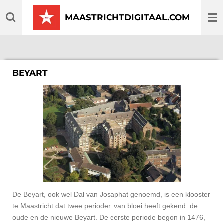
Ga
MAASTRICHTDIGITAAL.COM
direct
naar
de
hoofdinhoud
BEYART
De Beyart, ook wel Dal van Josaphat genoemd, is een klooster
te Maastricht dat twee perioden van bloei heeft gekend: de
oude en de nieuwe Beyart. De eerste periode begon in 1476,