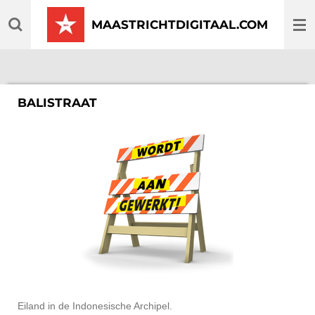
Ga
MAASTRICHTDIGITAAL.COM
direct
naar
de
hoofdinhoud
BALISTRAAT
Eiland in de Indonesische Archipel.