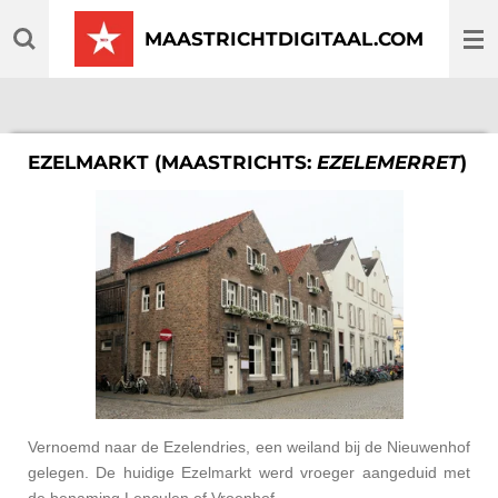
Ga
MAASTRICHTDIGITAAL.COM
direct
naar
de
hoofdinhoud
EZELMARKT (MAASTRICHTS:
EZELEMERRET
)
Vernoemd naar de Ezelendries, een weiland bij de Nieuwenhof
gelegen. De huidige Ezelmarkt werd vroeger aangeduid met
de benaming Lenculen of Vroenhof.