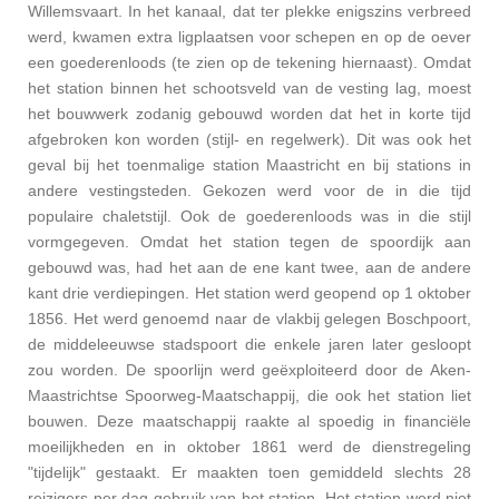
Willemsvaart. In het kanaal, dat ter plekke enigszins verbreed
werd, kwamen extra ligplaatsen voor schepen en op de oever
een goederenloods (te zien op de tekening hiernaast). Omdat
het station binnen het schootsveld van de vesting lag, moest
het bouwwerk zodanig gebouwd worden dat het in korte tijd
afgebroken kon worden (stijl- en regelwerk). Dit was ook het
geval bij het toenmalige station Maastricht
en bij stations in
andere vestingsteden. Gekozen werd voor de in die tijd
populaire chaletstijl. Ook de goederenloods was in die stijl
vormgegeven. Omdat het station tegen de spoordijk aan
gebouwd was, had het aan de ene kant twee, aan de andere
kant drie verdiepingen.
Het station werd geopend op 1 oktober
1856. Het werd genoemd naar de vlakbij gelegen Boschpoort,
de middeleeuwse stadspoort
die enkele jaren later gesloopt
zou worden. De spoorlijn werd geëxploiteerd door de Aken-
Maastrichtse Spoorweg-Maatschappij, die ook het station liet
bouwen. Deze maatschappij raakte al spoedig in financiële
moeilijkheden en in oktober 1861 werd de dienstregeling
"tijdelijk" gestaakt. Er maakten toen gemiddeld slechts 28
reizigers per dag gebruik van het station.
Het station werd niet