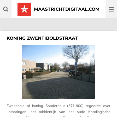
Ga
MAASTRICHTDIGITAAL.COM
direct
naar
de
hoofdinhoud
KONING ZWENTIBOLDSTRAAT
Zwentibold of koning Sanderbout (871-900) regeerde over
Lotharingen, het middenrijk van het oude Karolingische