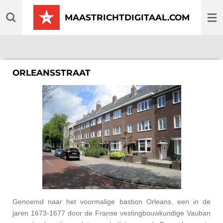
Ga
MAASTRICHTDIGITAAL.COM
direct
naar
de
hoofdinhoud
ORLEANSSTRAAT
Genoemd naar het voormalige bastion Orleans, een in de
jaren 1673-1677 door de Franse vestingbouwkundige Vauban