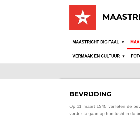
Ga
direct
MAASTRI
naar
de
hoofdinhoud
MAASTRICHT DIGITAAL
MAA
VERMAAK EN CULTUUR
FOT
BEVRIJDING
Op 11 maart 1945 verlieten de bevr
verder te gaan op hun tocht in de b