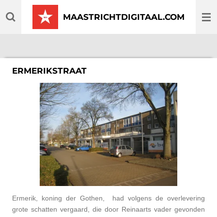
Ga
MAASTRICHTDIGITAAL.COM
direct
naar
de
hoofdinhoud
ERMERIKSTRAAT
Ermerik, koning der Gothen, had volgens de overlevering
grote schatten vergaard, die door Reinaarts vader gevonden