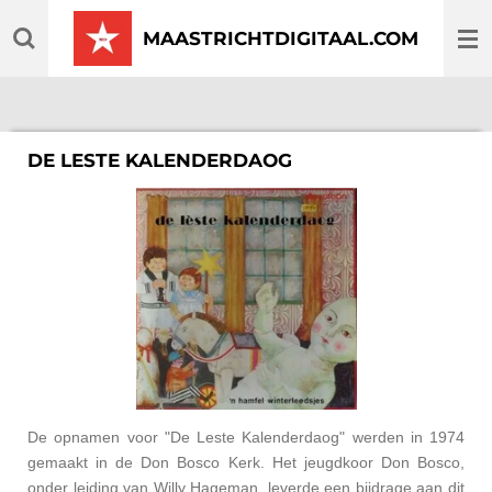
Ga
MAASTRICHTDIGITAAL.COM
direct
naar
de
hoofdinhoud
DE LESTE KALENDERDAOG
De opnamen voor "De Leste Kalenderdaog" werden in 1974
gemaakt in de Don Bosco Kerk. Het jeugdkoor Don Bosco,
onder leiding van Willy Hageman, leverde een bijdrage aan dit