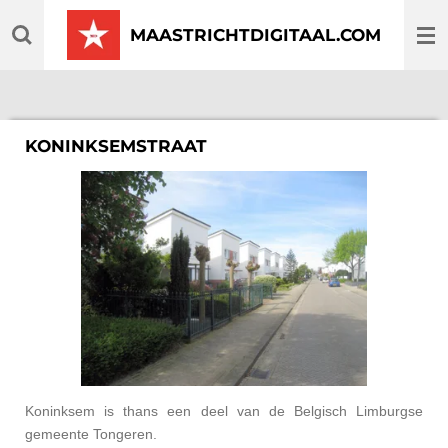
Ga
MAASTRICHTDIGITAAL.COM
direct
naar
de
hoofdinhoud
KONINKSEMSTRAAT
Koninksem is thans een deel van de Belgisch Limburgse
gemeente Tongeren.