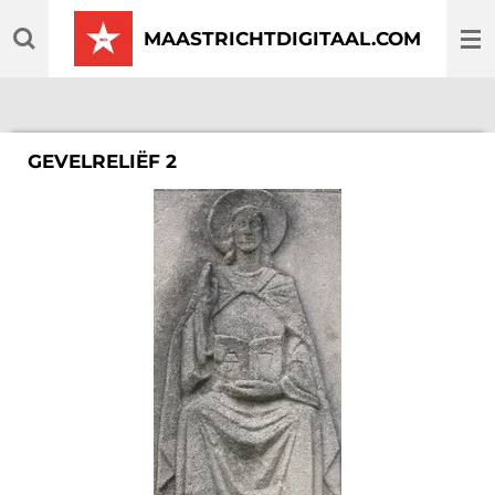
Ga
MAASTRICHTDIGITAAL.COM
direct
naar
de
hoofdinhoud
GEVELRELIËF 2