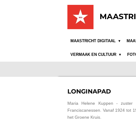
Ga
direct
MAASTRI
naar
de
hoofdinhoud
MAASTRICHT DIGITAAL
MAA
VERMAAK EN CULTUUR
FOT
LONGINAPAD
Maria Helene Kuppen - zuster 
Franciscanessen. Vanaf 1924 tot 196
het Groene Kruis.