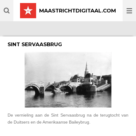
Ga
MAASTRICHTDIGITAAL.COM
direct
naar
de
hoofdinhoud
SINT SERVAASBRUG
De vernieling aan de Sint Servaasbrug na de terugtocht van
de Duitsers en de Amerikaanse Baileybrug.