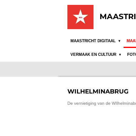
Ga
direct
MAASTRI
naar
de
hoofdinhoud
MAASTRICHT DIGITAAL
MAA
VERMAAK EN CULTUUR
FOT
WILHELMINABRUG
De vernietiging van de WIlhelminab